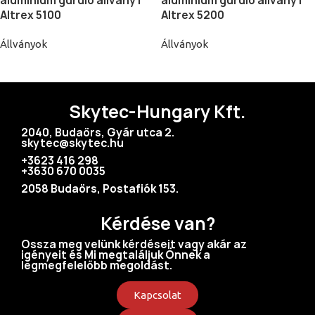
alumínium guruló állvány |
alumínium guruló állvány |
Altrex 5100
Altrex 5200
Állványok
Állványok
Skytec-Hungary Kft.
2040, Budaörs, Gyár utca 2.
skytec@skytec.hu
+3623 416 298
+3630 670 0035
2058 Budaörs, Postafiók 153.
Kérdése van?
Ossza meg velünk kérdéseit vagy akár az
igényeit és Mi megtaláljuk Önnek a
legmegfelelőbb megoldást.
Kapcsolat