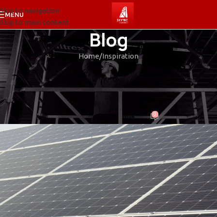
Skip to navigation
MENU
Skip to main content
Blog
Home
Inspiration
INSPIRATION
Minimalist Japanese-inspired
furniture
0
mKeZZy76
On 2021.08.26.