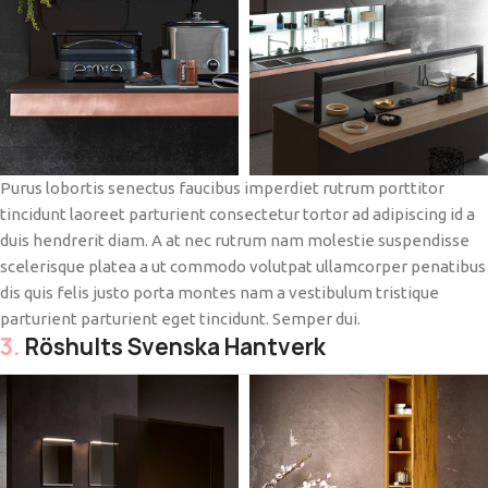
Purus lobortis senectus faucibus imperdiet rutrum porttitor
tincidunt laoreet parturient consectetur tortor ad adipiscing id a
duis hendrerit diam. A at nec rutrum nam molestie suspendisse
scelerisque platea a ut commodo volutpat ullamcorper penatibus
dis quis felis justo porta montes nam a vestibulum tristique
parturient parturient eget tincidunt. Semper dui.
3.
Röshults Svenska Hantverk