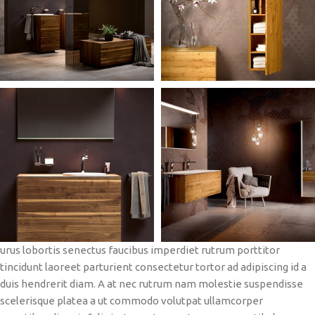
urus lobortis senectus faucibus imperdiet rutrum porttitor
tincidunt laoreet parturient consectetur tortor ad adipiscing id a
duis hendrerit diam. A at nec rutrum nam molestie suspendisse
scelerisque platea a ut commodo volutpat ullamcorper