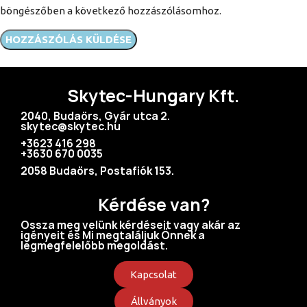
böngészőben a következő hozzászólásomhoz.
Skytec-Hungary Kft.
2040, Budaörs, Gyár utca 2.
skytec@skytec.hu
+3623 416 298
+3630 670 0035
2058 Budaörs, Postafiók 153.
Kérdése van?
Ossza meg velünk kérdéseit vagy akár az
igényeit és Mi megtaláljuk Önnek a
legmegfelelőbb megoldást.
Kapcsolat
Állványok