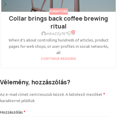
FURNITURE
Collar brings back coffee brewing
ritual
0
mKeZZy76
When it's about controlling hundreds of articles, product
pages for web shops, or user profiles in social networks,
all
CONTINUE READING
Vélemény, hozzászólás?
*
Az e-mail címet nem tesszük közzé.
A kötelező mezőket
karakterrel jelöltük
*
Hozzászólás