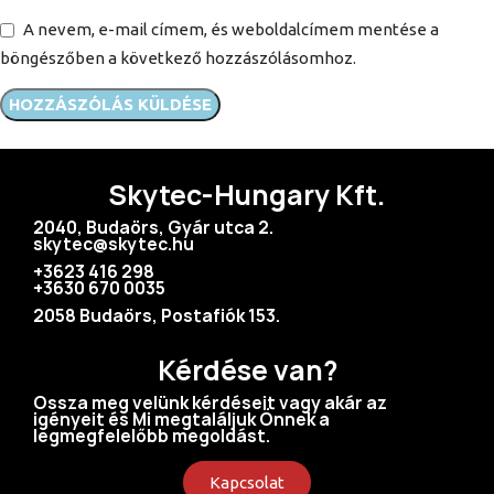
A nevem, e-mail címem, és weboldalcímem mentése a
böngészőben a következő hozzászólásomhoz.
Skytec-Hungary Kft.
2040, Budaörs, Gyár utca 2.
skytec@skytec.hu
+3623 416 298
+3630 670 0035
2058 Budaörs, Postafiók 153.
Kérdése van?
Ossza meg velünk kérdéseit vagy akár az
igényeit és Mi megtaláljuk Önnek a
legmegfelelőbb megoldást.
Kapcsolat