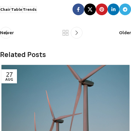
Chair
Table
Trends
Newer
Older
Related Posts
27
AUG