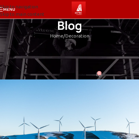
Skip to navigation
MENU
Skip to main content
Blog
Home
Decoration
DECORATION
New home decor from John
Doerson
0
mKeZZy76
On 2021.08.26.